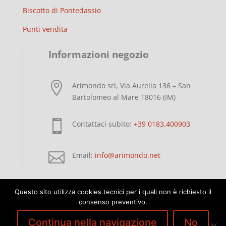
Biscotto di Pontedassio
Punti vendita
Informazioni negozio

Arimondo srl, Via Aurelia 136 – San
Bartolomeo al Mare 18016 (IM)

Contattaci subito:
+39 0183.400903

Email:
info@arimondo.net
Questo sito utilizza cookies tecnici per i quali non è richiesto il
consenso preventivo.
Continua nella navigazione
No