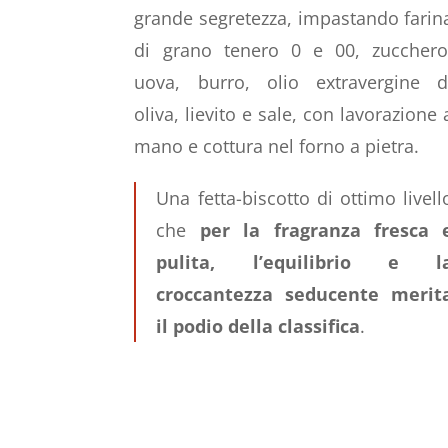
grande segretezza, impastando farin
di grano tenero 0 e 00, zucchero
uova, burro, olio extravergine d
oliva, lievito e sale, con lavorazione 
mano e cottura nel forno a pietra.
Una fetta-biscotto di ottimo livell
che
per la fragranza fresca 
pulita, l’equilibrio e l
croccantezza seducente merit
il podio della classifica
.