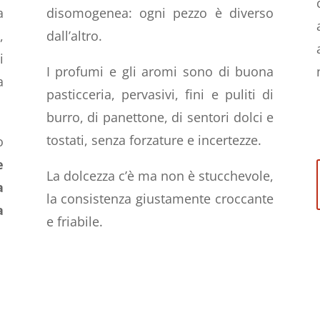
a
disomogenea: ogni pezzo è diverso
,
dall’altro.
i
I profumi e gli aromi sono di buona
a
pasticceria, pervasivi, fini e puliti di
burro, di panettone, di sentori dolci e
tostati, senza forzature e incertezze.
o
e
La dolcezza c’è ma non è stucchevole,
a
la consistenza giustamente croccante
a
e friabile.